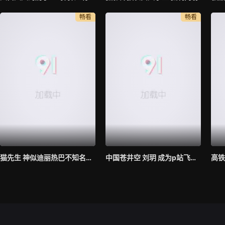
畅看
畅看
猫先生 神似迪丽热巴不知名超美模特身材
中国苍井空 刘玥 成为p站飞机杯最佳代言人 现场亲身示范